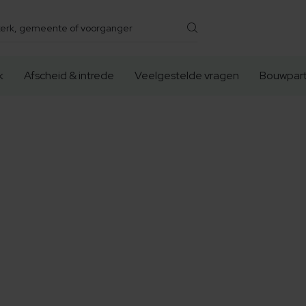
k
Afscheid & intrede
Veelgestelde vragen
Bouwpart