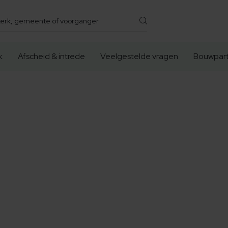
k
Afscheid & intrede
Veelgestelde vragen
Bouwpart