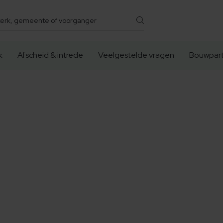
k
Afscheid & intrede
Veelgestelde vragen
Bouwpart