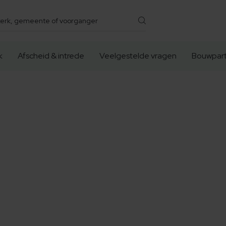
k
Afscheid & intrede
Veelgestelde vragen
Bouwpart