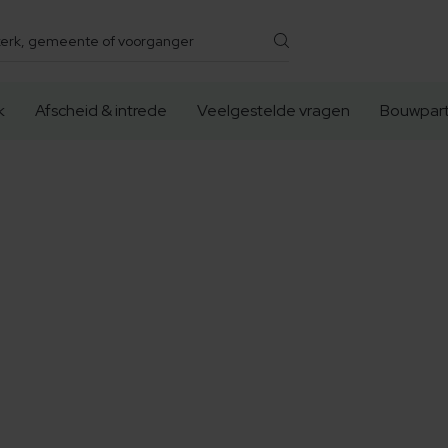
k
Afscheid & intrede
Veelgestelde vragen
Bouwpart