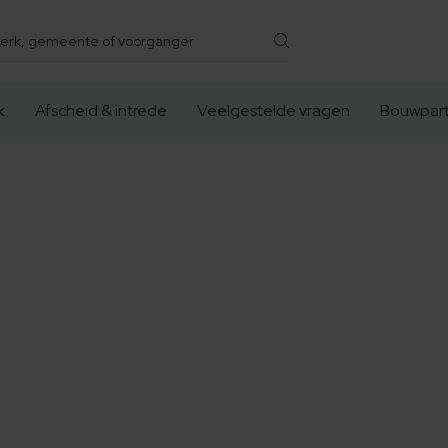
k
Afscheid & intrede
Veelgestelde vragen
Bouwpart