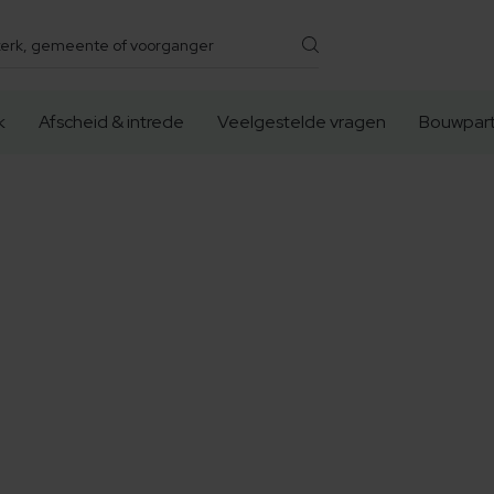
k
Afscheid & intrede
Veelgestelde vragen
Bouwpart