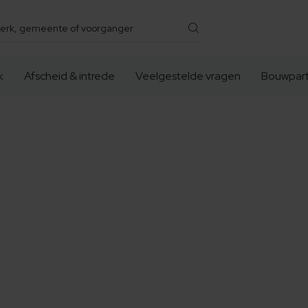
k
Afscheid & intrede
Veelgestelde vragen
Bouwpart