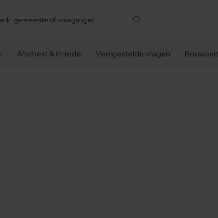
k
Afscheid & intrede
Veelgestelde vragen
Bouwpart