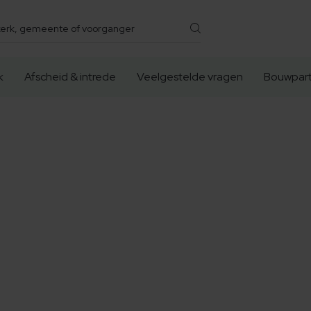
k
Afscheid & intrede
Veelgestelde vragen
Bouwpart