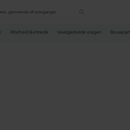
k
Afscheid & intrede
Veelgestelde vragen
Bouwpart