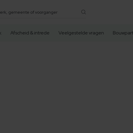
k
Afscheid & intrede
Veelgestelde vragen
Bouwpart