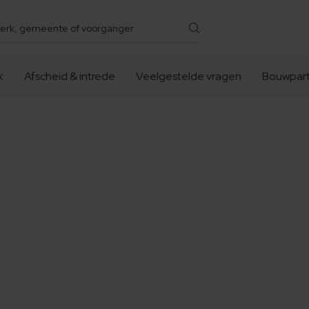
k
Afscheid & intrede
Veelgestelde vragen
Bouwpart