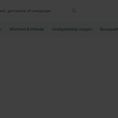
k
Afscheid & intrede
Veelgestelde vragen
Bouwpart