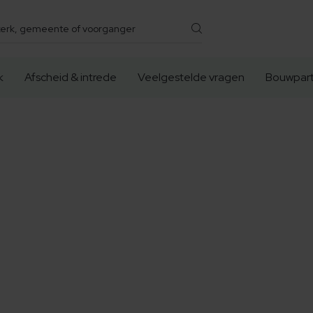
k
Afscheid & intrede
Veelgestelde vragen
Bouwpart