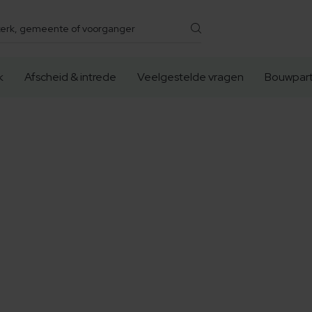
k
Afscheid & intrede
Veelgestelde vragen
Bouwpart