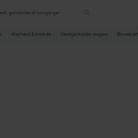
k
Afscheid & intrede
Veelgestelde vragen
Bouwpart