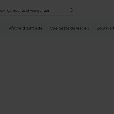
k
Afscheid & intrede
Veelgestelde vragen
Bouwpart