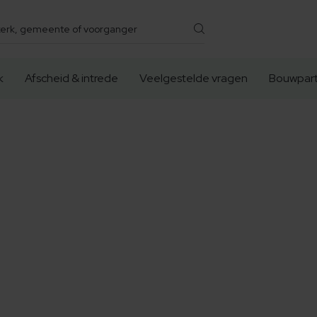
k
Afscheid & intrede
Veelgestelde vragen
Bouwpart