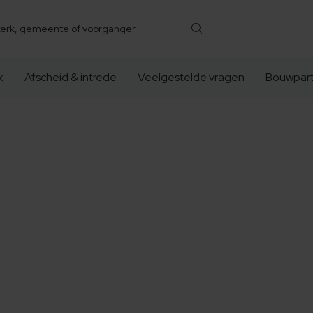
k
Afscheid & intrede
Veelgestelde vragen
Bouwpart