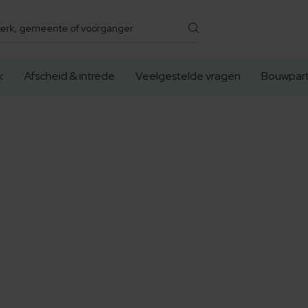
k
Afscheid & intrede
Veelgestelde vragen
Bouwpart