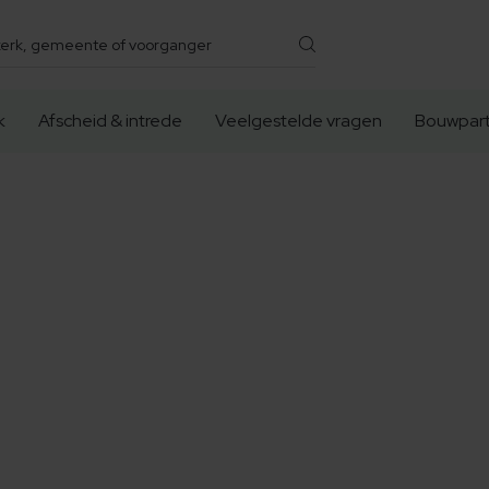
k
Afscheid & intrede
Veelgestelde vragen
Bouwpart