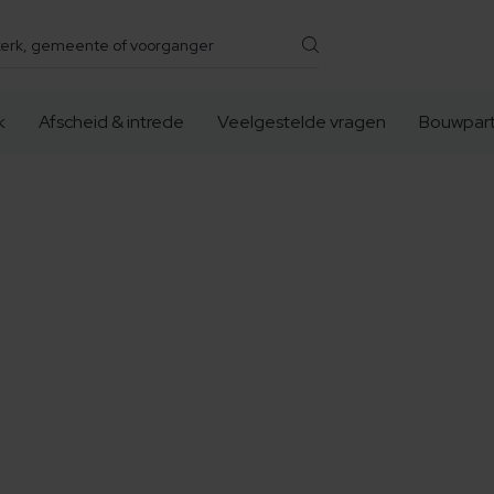
k
Afscheid & intrede
Veelgestelde vragen
Bouwpart