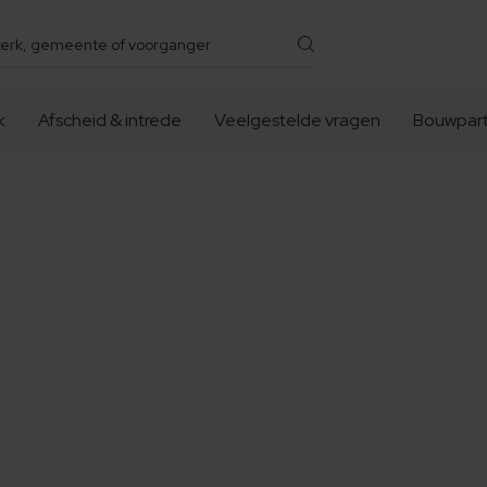
k
Afscheid & intrede
Veelgestelde vragen
Bouwpart