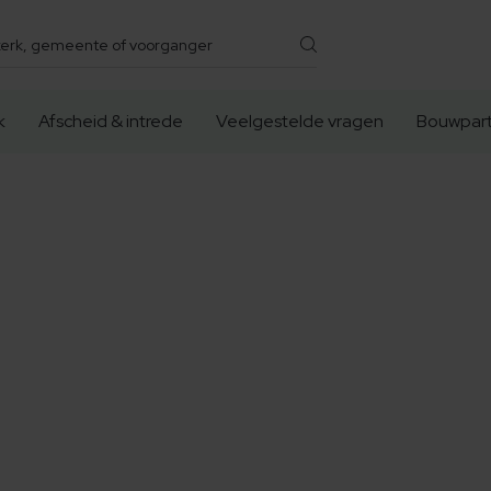
k
Afscheid & intrede
Veelgestelde vragen
Bouwpart