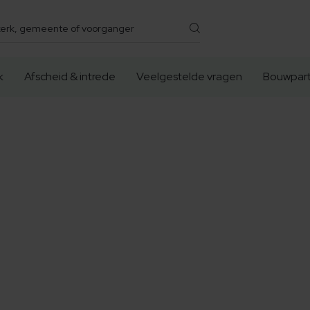
k
Afscheid & intrede
Veelgestelde vragen
Bouwpart