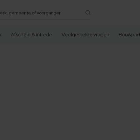
k
Afscheid & intrede
Veelgestelde vragen
Bouwpart