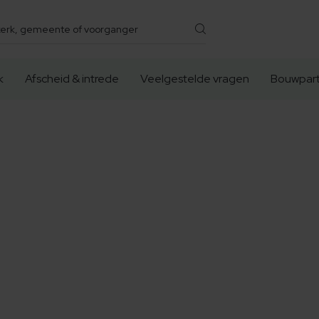
k
Afscheid & intrede
Veelgestelde vragen
Bouwpart