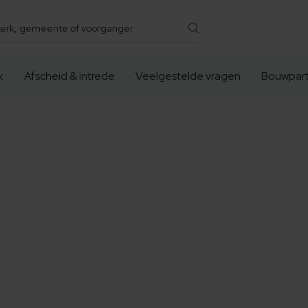
k
Afscheid & intrede
Veelgestelde vragen
Bouwpart