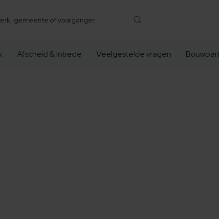
k
Afscheid & intrede
Veelgestelde vragen
Bouwpart