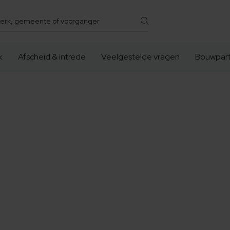
k
Afscheid & intrede
Veelgestelde vragen
Bouwpart