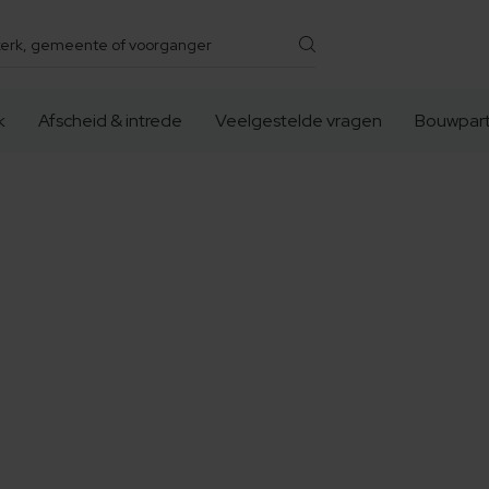
k
Afscheid & intrede
Veelgestelde vragen
Bouwpart