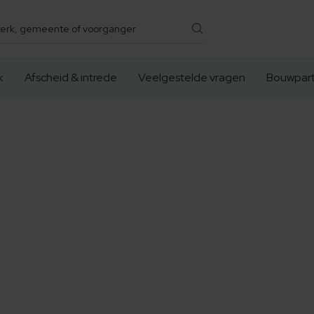
k
Afscheid & intrede
Veelgestelde vragen
Bouwpart