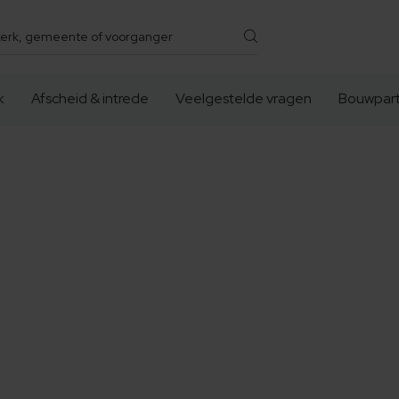
k
Afscheid & intrede
Veelgestelde vragen
Bouwpart