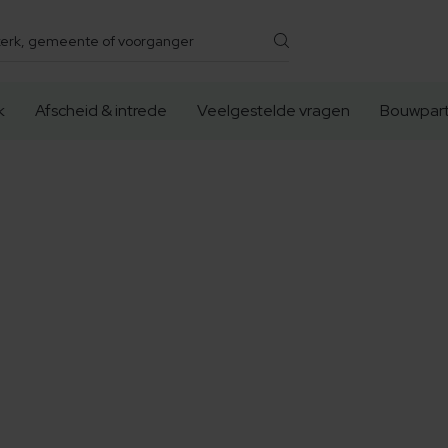
k
Afscheid & intrede
Veelgestelde vragen
Bouwpart