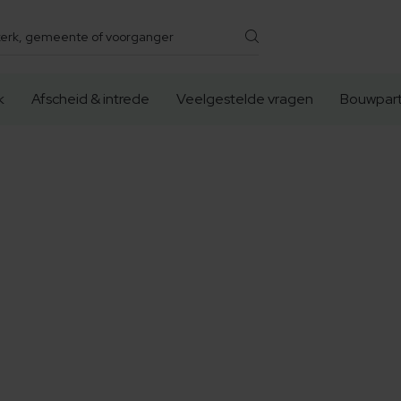
k
Afscheid & intrede
Veelgestelde vragen
Bouwpart