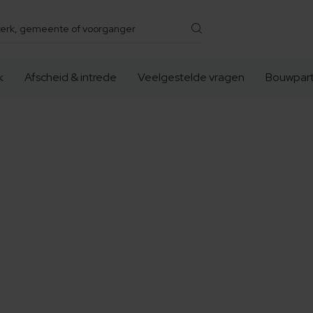
k
Afscheid & intrede
Veelgestelde vragen
Bouwpart