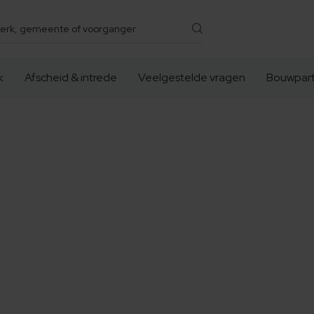
k
Afscheid & intrede
Veelgestelde vragen
Bouwpart