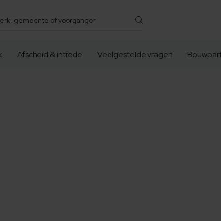
k
Afscheid & intrede
Veelgestelde vragen
Bouwpart