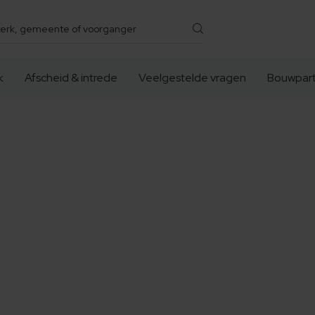
k
Afscheid & intrede
Veelgestelde vragen
Bouwpart