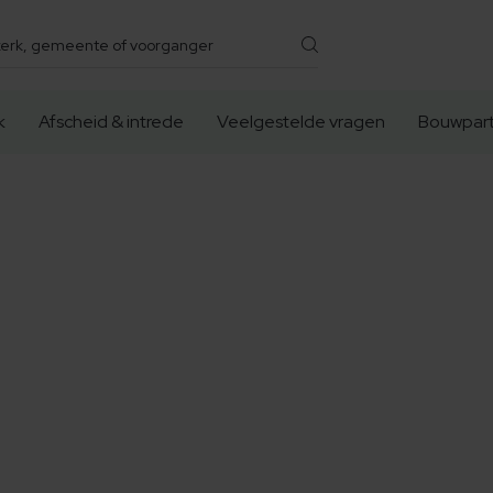
k
Afscheid & intrede
Veelgestelde vragen
Bouwpart