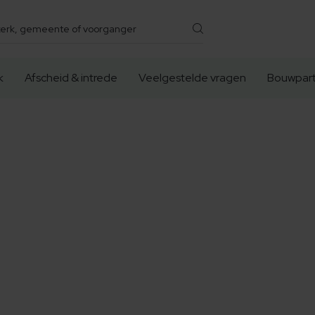
k
Afscheid & intrede
Veelgestelde vragen
Bouwpart