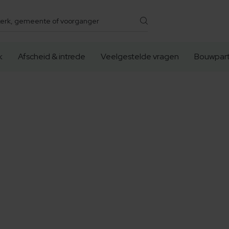
k
Afscheid & intrede
Veelgestelde vragen
Bouwpart