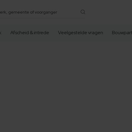
k
Afscheid & intrede
Veelgestelde vragen
Bouwpart