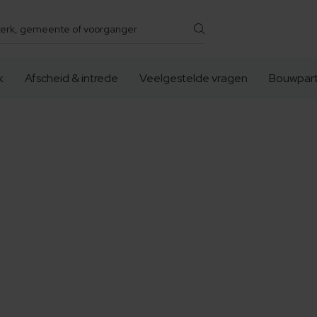
k
Afscheid & intrede
Veelgestelde vragen
Bouwpart