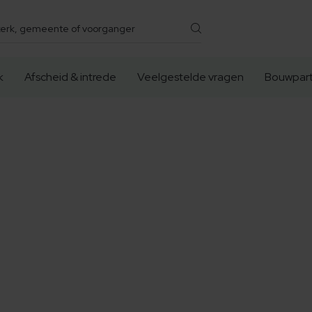
k
Afscheid & intrede
Veelgestelde vragen
Bouwpart