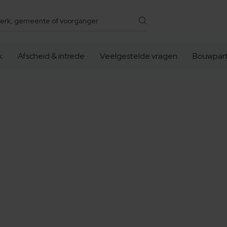
k
Afscheid & intrede
Veelgestelde vragen
Bouwpart