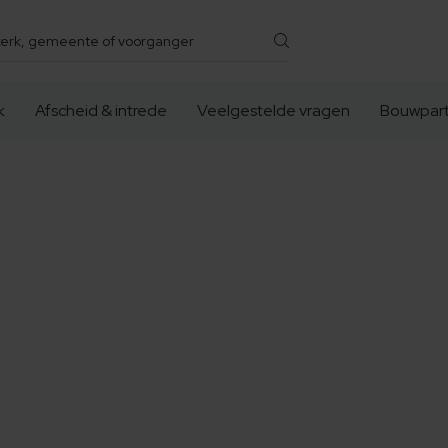
k
Afscheid & intrede
Veelgestelde vragen
Bouwpart