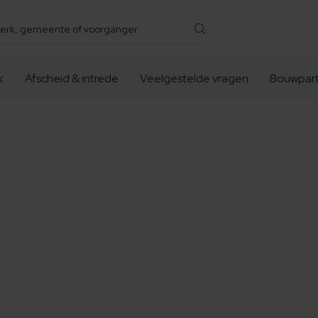
k
Afscheid & intrede
Veelgestelde vragen
Bouwpart