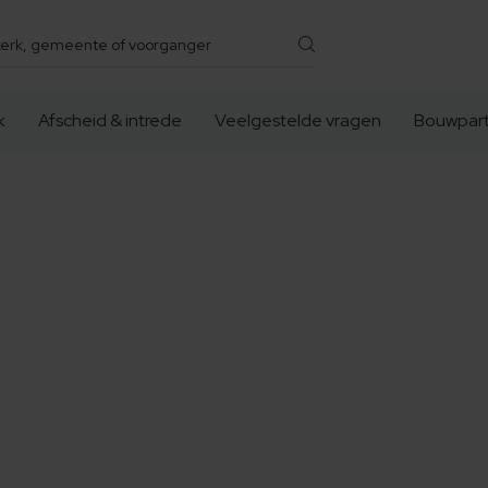
k
Afscheid & intrede
Veelgestelde vragen
Bouwpart